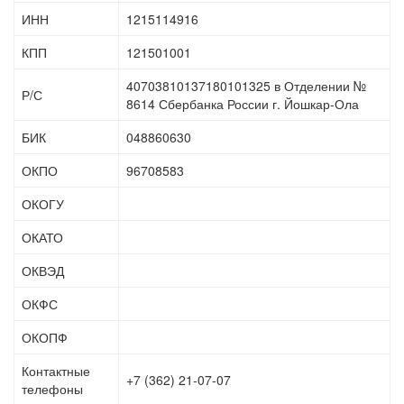
ИНН
1215114916
КПП
121501001
40703810137180101325 в Отделении №
Р/С
8614 Сбербанка России г. Йошкар-Ола
БИК
048860630
ОКПО
96708583
ОКОГУ
ОКАТО
ОКВЭД
ОКФС
ОКОПФ
Контактные
+7 (362) 21-07-07
телефоны