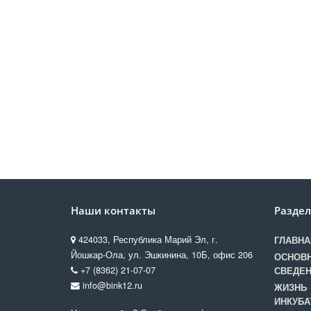
Наши контакты
Разде
424033, Республика Марий Эл, г.
ГЛАВНА
Йошкар-Ола, ул. Эшкинина, 10Б, офис 206
ОСНОВ
+7 (8362) 21-07-07
СВЕДЕ
info@bink12.ru
ЖИЗНЬ
ИНКУБА