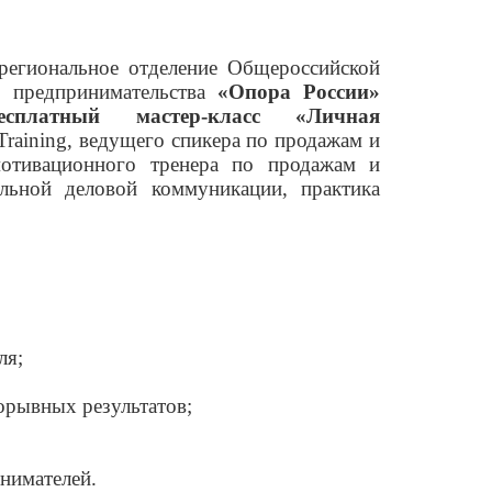
региональное отделение Общероссийской
о предпринимательства
«Опора России»
есплатный мастер-класс «Личная
Training, ведущего спикера по продажам и
мотивационного тренера по продажам и
альной деловой коммуникации, п
рактика
ля;
орывных результатов;
нимателей.