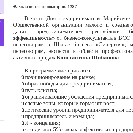
Количество просмотров: 1287
В честь Дня предпринимателя Марийское 
Общественной организации малого и среднег
дарит предпринимателям республики
б
эффективность»
от
б
изнес-консультанта в BCC 
переговорам в Школе бизнеса «Синергия», 
переговорам,
эксперта в области профессион
активных продаж
Константина Шобанова
.
В программе мастер-класса:
ü
позиционирование на рынке;
ü
образ победы для предпринимателя;
ü
путь клиента;
ü
ограничивающие убеждения предпринимате
ü
слепые зоны, которые тормозят рост;
ü
логические уровни предпринимателя для пр
ü
предприниматель и команда;
ü
Я - концепция;
ü
что делают 5% самых эффективных предпри